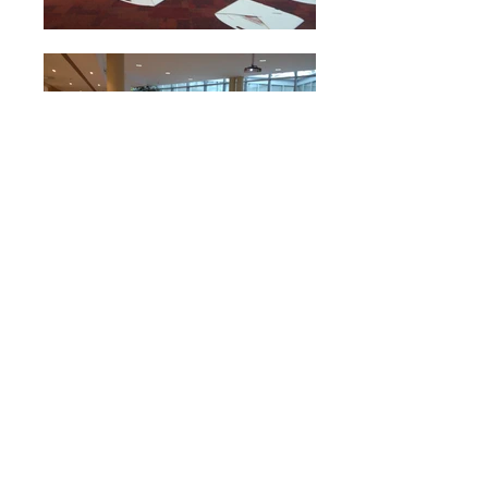
Design és játékosság a
Generali rendezvényén
vissza
Privacy Policy