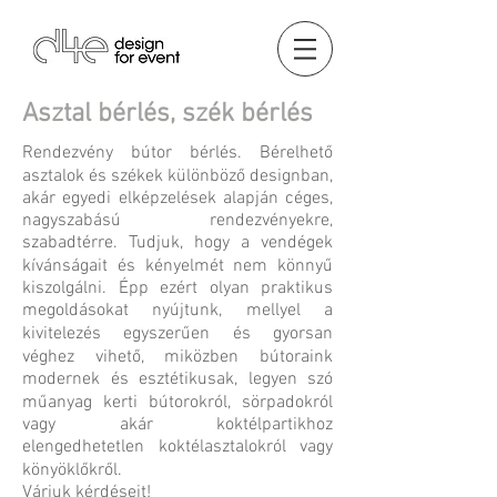
Asztal bérlés, szék bérlés
Rendezvény bútor bérlés. Bérelhető
asztalok és székek különböző designban,
akár egyedi elképzelések alapján céges,
nagyszabású rendezvényekre,
szabadtérre. Tudjuk, hogy a vendégek
kívánságait és kényelmét nem könnyű
kiszolgálni. Épp ezért olyan praktikus
megoldásokat nyújtunk, mellyel a
kivitelezés egyszerűen és gyorsan
véghez vihető, miközben bútoraink
modernek és esztétikusak, legyen szó
műanyag kerti bútorokról, sörpadokról
vagy akár koktélpartikhoz
elengedhetetlen koktélasztalokról vagy
könyöklőkről.
Várjuk kérdéseit!